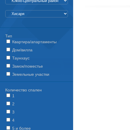
Тип
Квартира/апартаменты
Дом/вилла
Таунхаус
Замок/поместье
Земельные участки
Количество спален
1
2
3
4
5 и более