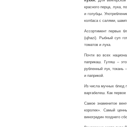
Кухня:
Для венгерской
красного перца, лука, 
и голубцы. Употреблени
колбаса с салями, шамп
Ассортимент первых бл
(ujhazi). Рыбный суп г
томатов и лука.
Почти во всех национа
паприкаш. Гуляш – это
рубленный лук, токань 
и паприкой.
Из числа мучных блюд п
варгабелеш. Как первое
Самое знаменитое венг
королек». Самый ценн
виноградин позднего сбо