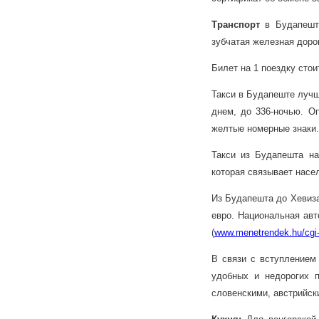
Транспорт
в Будапеште
зубчатая железная доро
Билет на 1 поездку стои
Такси в Будапеште лучш
днем, до 336-ночью. О
желтые номерные знаки.
Такси из Будапешта на
которая связывает насе
Из Будапешта до Хевиза
евро. Национальная авт
(
www.menetrendek.hu/cgi-
В связи с вступлением
удобных и недорогих 
словенскими, австрийск