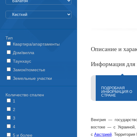
Тип
Квартира/апартаменты
Описание и хара
Дом/вилла
Таунхаус
Информация для 
Замок/поместье
Земельные участки
ПОДРОБНАЯ
ИНФОРМАЦИЯ О
Количество спален
СТРАНЕ
1
2
3
Венгрия — государство
4
востоке — с Украиной
с
Австрией
. Территория
5 и более