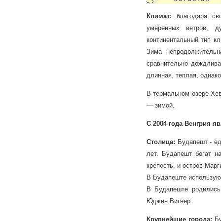
Климат:
благодаря сво
умеренных ветров, д
континентальный тип кл
Зима непродолжительн
сравнительно дождлива
длинная, теплая, однак
В термальном озере Хев
— зимой.
С 2004 года Венгрия я
Столица:
Будапешт - ед
лет. Будапешт богат н
крепость, и остров Мар
В Будапеште используют
В Будапеште родились
Юджен Вигнер.
Крупнейшие города:
Бу