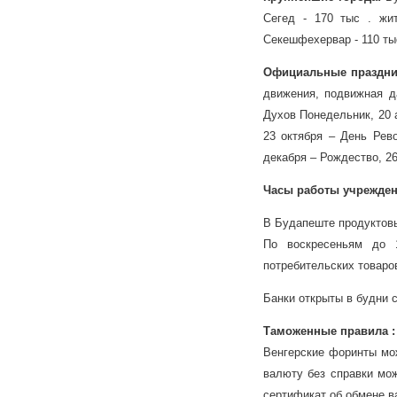
Сегед - 170 тыс . жи
Секешфехервар - 110 тыс
Официальные праздни
движения, подвижная д
Духов Понедельник, 20 
23 октября – День Рев
декабря – Рождество, 2
Часы работы учрежден
В Будапеште продуктовые
По воскресеньям до 
потребительских товаров
Банки открыты в будни с
Таможенные правила 
Венгерские форинты мож
валюту без справки мо
сертификат об обмене в