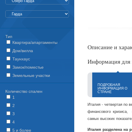
Тип
Квартира/апартаменты
Описание и хара
Дом/вилла
Таунхаус
Информация для 
Замок/поместье
Земельные участки
ПОДРОБНАЯ
ИНФОРМАЦИЯ О
Количество спален
СТРАНЕ
1
Италия - четвертая по в
2
финансового кризиса, 
3
самых высоких показате
4
Италия разделена на 
5 и более