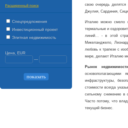
свою очередь делятся н
Расширенный поиск
Джулия, Сардиния, Сици
Спецпредложения
Италию можно смело н
термальные и оздорови
Инвестиционный проект
линий… - в этой стра
Элитная недвижимость
Микеланджело, Леонар
любовь к трапезе с изо
Цена, EUR
мире, делают Италию ме
—
Рынок
недвижимост
основополагающими я
инфраструктуры, безоп
стоимости всегда указы
сильному снижению в с
Часто потому, что вла
текущий бизнес.