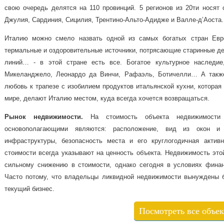
свою очередь делятся на 110 провинций. 5 регионов из 20ти носят 
Джулия, Сардиния, Сицилия, Трентино-Альто-Адидже и Валле-д’Аоста.
Италию можно смело назвать одной из самых богатых стран Евро
термальные и оздоровительные источники, потрясающие старинные д
линий… - в этой стране есть все. Богатое культурное наследие
Микеланджело, Леонардо да Винчи, Рафаэль, Ботичелли… А также
любовь к трапезе с изобилием продуктов итальянской кухни, которая
мире, делают Италию местом, куда всегда хочется возвращаться.
Рынок
недвижимости
.
На стоимость объекта недвижимости 
основополагающими являются: расположение, вид из окон и 
инфраструктуры, безопасность места и его круглогодичная актив
стоимости всегда указывают на ценность объекта. Недвижимость этой
сильному снижению в стоимости, однако сегодня в условиях финан
Часто потому, что владельцы ликвидной недвижимости вынуждены б
текущий бизнес.
Посмотреть все объе