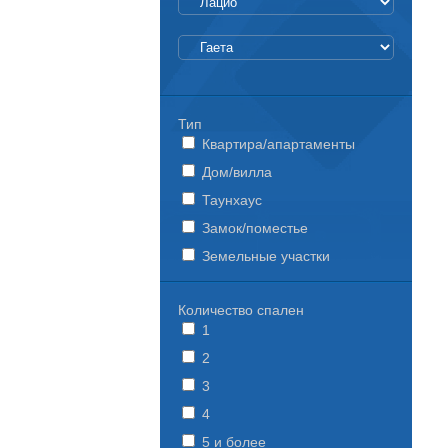
Тип
Квартира/апартаменты
Дом/вилла
Таунхаус
Замок/поместье
Земельные участки
Количество спален
1
2
3
4
5 и более