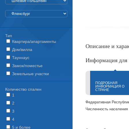
Тип
Квартира/апартаменты
Описание и хара
Дом/вилла
Таунхаус
Информация для 
Замок/поместье
Земельные участки
ПОДРОБНАЯ
ИНФОРМАЦИЯ О
Количество спален
СТРАНЕ
1
Федеративная Республик
2
Численность населения н
3
4
5 и более