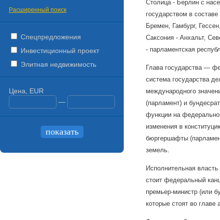
Столица - Берлин с нас
Расширенный поиск
государством в составе
Бремен, Гамбург, Гессе
Спецпредложения
Саксония - Анхальт, Се
- парламентская республ
Инвестиционный проект
Элитная недвижимость
Глава государства — фе
система государства де
Цена, EUR
международного значени
—
(парламент) и бундесра
функции на федеральном
изменения в конституци
бюргершафты (парламент
земель.
Исполнительная власть 
стоит федеральный канц
премьер-министр (или б
которые стоят во главе