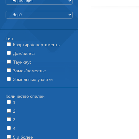
Тип
Квартира/апартаменты
Дом/вилла
Таунхаус
Замок/поместье
Земельные участки
Количество спален
1
2
3
4
5 и более