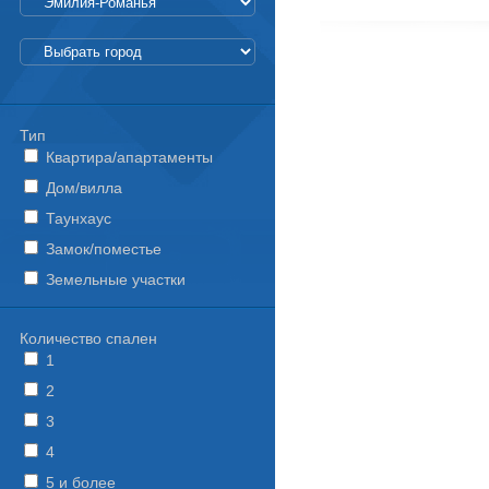
Тип
Квартира/апартаменты
Дом/вилла
Таунхаус
Замок/поместье
Земельные участки
Количество спален
1
2
3
4
5 и более