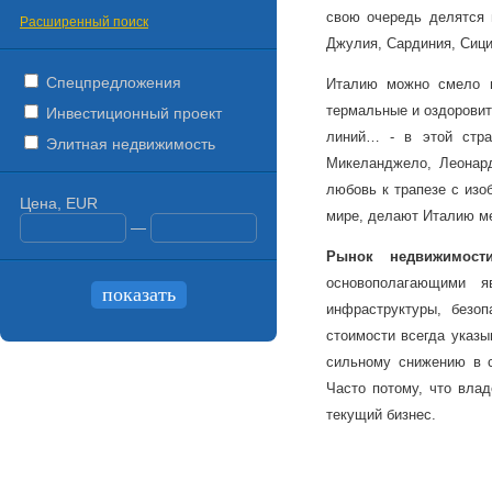
свою очередь делятся н
Расширенный поиск
Джулия, Сардиния, Сици
Спецпредложения
Италию можно смело н
термальные и оздорови
Инвестиционный проект
линий… - в этой стра
Элитная недвижимость
Микеланджело, Леонар
любовь к трапезе с изо
Цена, EUR
мире, делают Италию ме
—
Рынок
недвижимост
основополагающими я
инфраструктуры, безоп
стоимости всегда указы
сильному снижению в с
Часто потому, что вла
текущий бизнес.