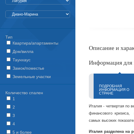
Тип
Квартира/апартаменты
Описание и хара
Дом/вилла
Таунхаус
Информация для 
Замок/поместье
Земельные участки
ПОДРОБНАЯ
ИНФОРМАЦИЯ О
Количество спален
СТРАНЕ
1
Италия - четвертая по в
2
финансового кризиса, 
3
самых высоких показате
4
Италия разделена на 
5 и более