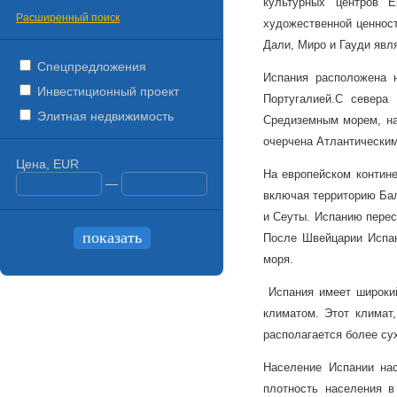
культурных центров Е
Расширенный поиск
художественной ценност
Дали, Миро и Гауди явл
Спецпредложения
Испания расположена 
Инвестиционный проект
Португалией.
С севера 
Элитная недвижимость
Средиземным морем, на
очерчена Атлантическим
Цена, EUR
На европейском контине
—
включая территорию Бал
и Сеуты. Испанию перес
После Швейцарии Испан
моря.
Испания имеет широкий
климатом. Этот климат
располагается более су
Население Испании на
плотность населения в