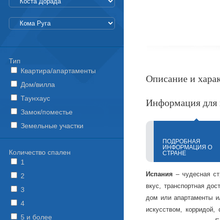
Тип
Квартира/апартаменты
Описание и харак
Дом/вилла
Таунхаус
Информация для 
Замок/поместье
Земельные участки
ПОДРОБНАЯ
ИНФОРМАЦИЯ О
Количество спален
СТРАНЕ
1
Испания
– чудесная ст
2
вкус, транспортная дос
3
дом или апартаменты ил
4
искусством, корридой,
5 и более