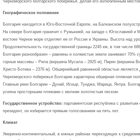
Черноморского болгарского побережья, делая его излюбленным место
Географическое положение
Болгария находится в Юго-Восточной Европе, на Балканском полуостро
На севере Болгария граничит с Румынией, на западе с Югославией и Ма
востоке Черное море отделяет ее от России и Украины. Высота над ур
Продолжительность государственной границы 2245 км, в том числе 686
Болгарии разнообразен – равнины и холмистые земли занимают 70% с
горные массивы – Рила (вершина Мусала – 2925 м), Пирин (вершина Ви
Христо Ботева – 2376 м). Обширнейшей равнинной областью является 
Черноморского побережья Болгарии характерна обширная пляжная по
Главные реки Болгарии – Дунай, Искыр, Тунджа, Марица, Янтра. Болгар
усеяна просторными пляжами с мелким золотистым песком.
Государственное устройство:
парламентская республика с развитым 
президент, он избирается прямым голосованием на пять лет.
Климат
Умеренно-континентальный, в южных районах переходящих к средизем