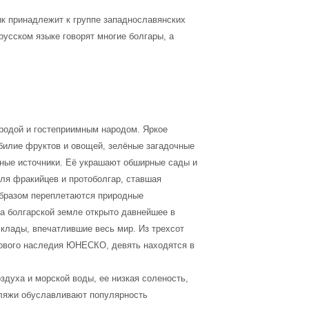
ык принадлежит к группе западнославянских
русском языке говорят многие болгары, а
иродой и гостеприимным народом. Яркое
обилие фруктов и овощей, зелёные загадочные
ьные источники. Её украшают обширные сады и
мля фракийцев и протоболгар, ставшая
образом переплетаются природные
На болгарской земле открыто давнейшее в
 клады, впечатлившие весь мир. Из трехсот
рового наследия ЮНЕСКО, девять находятся в
духа и морской воды, ее низкая соленость,
пляжи обуславливают популярность