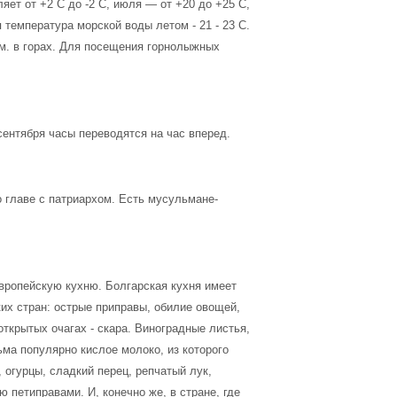
яет от +2 С до -2 C, июля — от +20 до +25 C,
я температура морской воды летом - 21 - 23 С.
мм. в горах. Для посещения горнолыжных
 сентября часы переводятся на час вперед.
 главе с патриархом. Есть мусульмане-
европейскую кухню. Болгарская кухня имеет
ких стран: острые приправы, обилие овощей,
открытых очагах - скара. Виноградные листья,
ма популярно кислое молоко, из которого
, огурцы, сладкий перец, репчатый лук,
 петиправами. И, конечно же, в стране, где