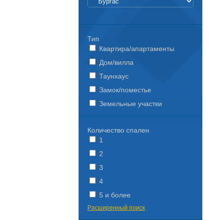
Тип
Квартира/апартаменты
Дом/вилла
Таунхаус
Замок/поместье
Земельные участки
Количество спален
1
2
3
4
5 и более
Расширенный поиск