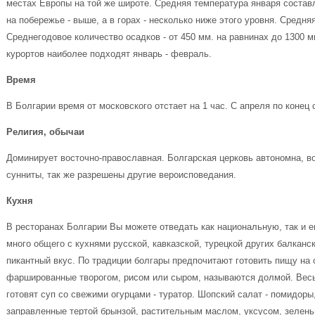
местах Европы на той же широте. Средняя температура января составл
на побережье - выше, а в горах - несколько ниже этого уровня. Средня
Среднегодовое количество осадков - от 450 мм. на равнинах до 1300 
курортов наиболее подходят январь - февраль.
Время
В Болгарии время от московского отстает на 1 час. С апреля по конец
Религия, обычаи
Доминирует восточно-православная. Болгарская церковь автономна, во
сунниты, так же разрешены другие вероисповедания.
Кухня
В ресторанах Болгарии Вы можете отведать как национальную, так и 
много общего с кухнями русской, кавказской, турецкой других балканс
пикантный вкус. По традиции болгары предпочитают готовить пищу на 
фаршированные творогом, рисом или сыром, называются долмой. Весь
готовят суп со свежими огурцами - туратор. Шопский салат - помидоры
заправленные тертой брынзой, растительным маслом, уксусом, зеленью