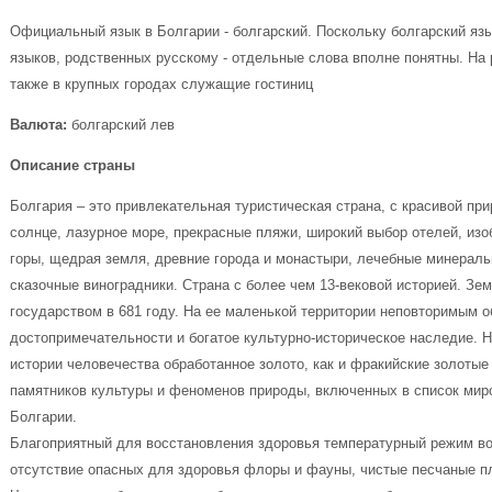
Официальный язык в Болгарии - болгарский. Поскольку болгарский яз
языков, родственных русскому - отдельные слова вполне понятны. На 
также в крупных городах служащие гостиниц
Валюта:
болгарский лев
Описание страны
Болгария – это привлекательная туристическая страна, с красивой пр
солнце, лазурное море, прекрасные пляжи, широкий выбор отелей, из
горы, щедрая земля, древние города и монастыри, лечебные минерал
сказочные виноградники. Страна с более чем 13-вековой историей. Зе
государством в 681 году. На ее маленькой территории неповторимым 
достопримечательности и богатое культурно-историческое наследие. 
истории человечества обработанное золото, как и фракийские золотые
памятников культуры и феноменов природы, включенных в список ми
Болгарии.
Благоприятный для восстановления здоровья температурный режим воз
отсутствие опасных для здоровья флоры и фауны, чистые песчаные 