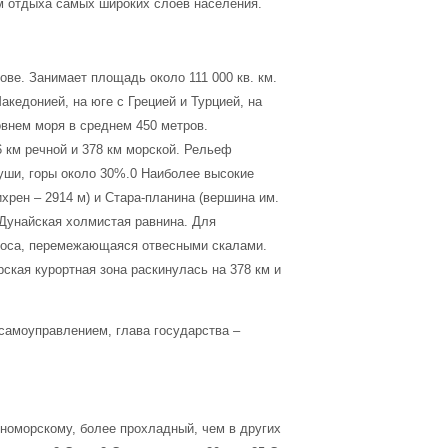
м отдыха самых широких слоев населения.
ве. Занимает площадь около 111 000 кв. км.
кедонией, на юге с Грецией и Турцией, на
овнем моря в среднем 450 метров.
 км речной и 378 км морской. Рельеф
уши, горы около 30%.0 Наиболее высокие
хрен – 2914 м) и Стара-планина (вершина им.
Дунайская холмистая равнина. Для
лоса, перемежающаяся отвесными скалами.
ская курортная зона раскинулась на 378 км и
самоуправлением, глава государства –
номорскому, более прохладный, чем в других