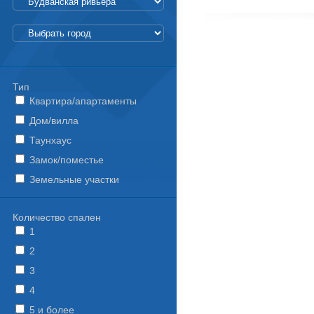
Тип
Квартира/апартаменты
Дом/вилла
Таунхаус
Замок/поместье
Земельные участки
Количество спален
1
2
3
4
5 и более