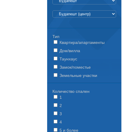
Тип
Квартира/апартаменты
Дом/вилла
Таунхаус
Замок/поместье
Земельные участки
Количество спален
1
2
3
4
5 и более