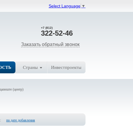
Select Language
▼
+7 (812)
322-52-46
Заказать обратный звонок
ОСТЬ
Страны
Инвестпроекты
дапеште (центр)
:
по дате добавления