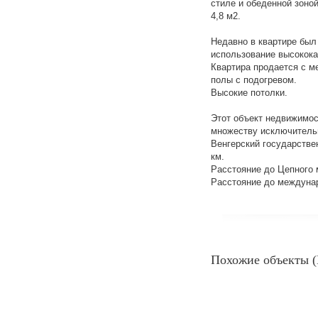
стиле и обеденной зоно
4,8 м2.
Недавно в квартире был
использование высокока
Квартира продается с м
полы с подогревом.
Высокие потолки.
Этот объект недвижимос
множеству исключительн
Венгерский государствен
км.
Расстояние до Цепного м
Расстояние до междунар
Похожие объекты (