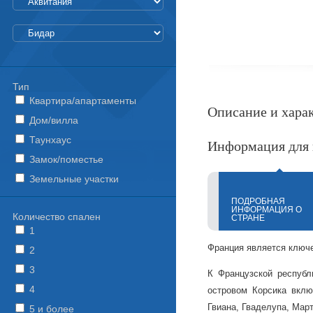
Тип
Квартира/апартаменты
Описание и хара
Дом/вилла
Таунхаус
Информация для 
Замок/поместье
Земельные участки
ПОДРОБНАЯ
ИНФОРМАЦИЯ О
Количество спален
СТРАНЕ
1
Франция является ключе
2
3
К Французской республ
4
островом Корсика вкл
Гвиана, Гваделупа, Мар
5 и более