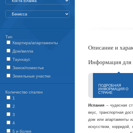
Тип
Квартира/апартаменты
Описание и хара
Дом/вилла
Таунхаус
Информация для 
Замок/поместье
Земельные участки
ПОДРОБНАЯ
ИНФОРМАЦИЯ О
Количество спален
СТРАНЕ
1
Испания
– чудесная ст
2
вкус, транспортная дос
3
дом или апартаменты ил
4
искусством, корридой,
5 и более