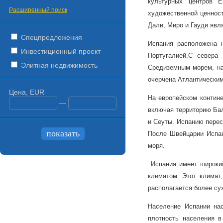
культурных центров Е
Расширенный поиск
художественной ценност
Дали, Миро и Гауди явл
Спецпредложения
Испания расположена 
Инвестиционный проект
Португалией.
С севера 
Элитная недвижимость
Средиземным морем, на
очерчена Атлантическим
Цена, EUR
На европейском контине
—
включая территорию Бал
и Сеуты. Испанию перес
После Швейцарии Испан
моря.
Испания имеет широкий
климатом. Этот климат
располагается более су
Население Испании на
плотность населения в