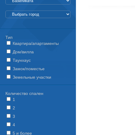
Тип
Квартира/апартаменты
Дом/вилла
Таунхаус
Замок/поместье
Земельные участки
Количество спален
1
2
3
4
5 и более