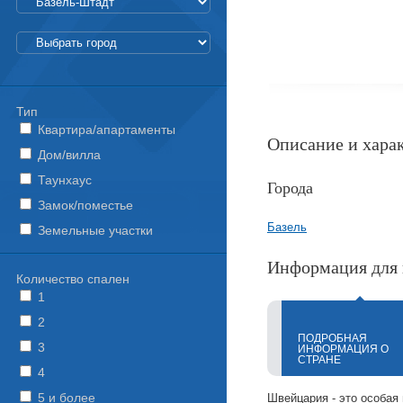
Тип
Квартира/апартаменты
Описание и хара
Дом/вилла
Таунхаус
Города
Замок/поместье
Базель
Земельные участки
Информация для 
Количество спален
1
2
ПОДРОБНАЯ
3
ИНФОРМАЦИЯ О
СТРАНЕ
4
5 и более
Швейцария - это особая