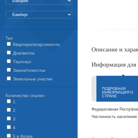
Тип
Квартира/апартаменты
Описание и хара
Дом/вилла
Таунхаус
Информация для 
Замок/поместье
Земельные участки
ПОДРОБНАЯ
ИНФОРМАЦИЯ О
Количество спален
СТРАНЕ
1
Федеративная Республик
2
Численность населения н
3
4
5 и более