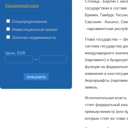
Столица - Берлин с нас
Расширенный поиск
государством в составе
Бремен, Гамбург, Гессе
Спецпредложения
Саксония - Анхальт, Се
- парламентская республ
Инвестиционный проект
Элитная недвижимость
Глава государства — фе
система государства де
Цена, EUR
международного значени
—
(парламент) и бундесра
функции на федеральном
изменения в конституци
бюргершафты (парламент
земель.
Исполнительная власть 
стоит федеральный канц
премьер-министр (или б
которые стоят во главе