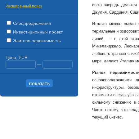
свою очередь делятся н
Расширенный поиск
Джулия, Сардиния, Сици
Спецпредложения
Италию можно смело н
термальные и оздорови
Инвестиционный проект
линий… - в этой стра
Элитная недвижимость
Микеланджело, Леонар
любовь к трапезе с изо
Цена, EUR
мире, делают Италию ме
—
Рынок
недвижимост
основополагающими я
инфраструктуры, безоп
стоимости всегда указы
сильному снижению в с
Часто потому, что вла
текущий бизнес.