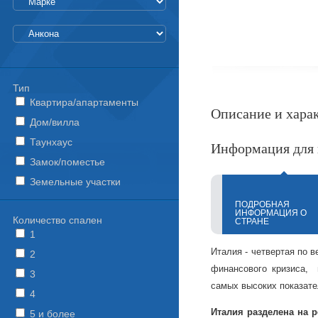
Тип
Квартира/апартаменты
Описание и хара
Дом/вилла
Таунхаус
Информация для 
Замок/поместье
Земельные участки
ПОДРОБНАЯ
ИНФОРМАЦИЯ О
Количество спален
СТРАНЕ
1
Италия - четвертая по в
2
финансового кризиса, 
3
самых высоких показате
4
Италия разделена на 
5 и более