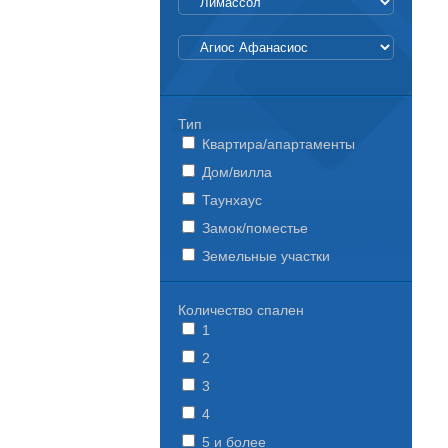
Тип
Квартира/апартаменты
Дом/вилла
Таунхаус
Замок/поместье
Земельные участки
Количество спален
1
2
3
4
5 и более