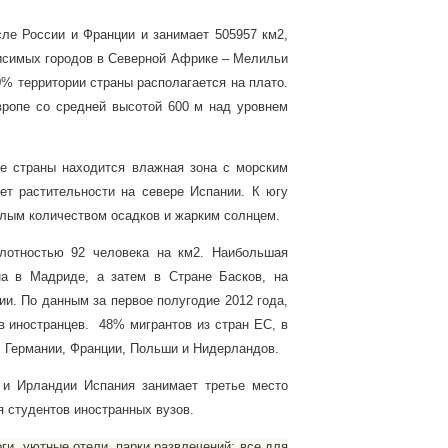
сле России и Франции и занимает 505957 км2,
висимых городов в Северной Африке – Мелильи
0% территории страны располагается на плато.
ропе со средней высотой 600 м над уровнем
е страны находится влажная зона с морским
ет растительности на севере Испании. К югу
малым количеством осадков и жарким солнцем.
лотностью 92 человека на км2.
Наибольшая
на в Мадриде, а затем в Стране Басков, на
сии.
По данным за первое полугодие 2012 года,
 иностранцев. 48% мигрантов из стран ЕС, в
, Германии, Франции, Польши и Нидерландов.
 и Ирландии Испания занимает третье место
я студентов иностранных вузов.
ги, уютные отели, парки развлечений; все для