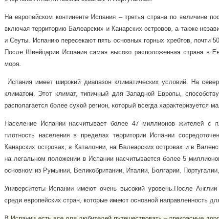
На европейском континенте Испания – третья страна по величине по
включая территорию Балеарских и Канарских островов, а также неза
и Сеуты. Испанию пересекают пять основных горных хребтов, почти 5
После Швейцарии Испания самая высоко расположенная страна в Ев
моря.
Испания имеет широкий диапазон климатических условий. На север
климатом. Этот климат, типичный для Западной Европы, способству
располагается более сухой регион, который всегда характеризуется 
Население Испании насчитывает более 47 миллионов жителей с п
плотность населения в пределах территории Испании сосредоточе
Канарских островах, в Каталонии, на Балеарских островах и в Вален
на легальном положении в Испании насчитывается более 5 миллионов
основном из Румынии, Великобритании, Италии, Болгарии, Португалии
Университеты Испании имеют очень высокий уровень.
После Англии
среди европейских стран, которые имеют основной направленность дл
В Испании есть все для любителей путешествовать – прекрасные доро