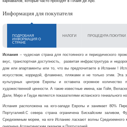
карнавалов, которые часто проходят в Плайя де Аро.
Информация для покупателя
ПОДРОБНАЯ
НАЛОГИ
ПРОЦЕДУРА ПОКУПКИ
ИНФОРМАЦИЯ О
СТРАНЕ
Испания
– чудесная страна для постоянного и периодического про
вкус, транспортная доступность, развитая инфраструктура и недоро
дом или апартаменты или то, что вы предпочитаете в Испании ! Испа
искусством, корридой, фламенко, пляжами и не только этим. Эта 
культурных центров Европы и оставила огромное количество п
художественной ценности. А такие известные имена,
как Гойя, Веласк
Дали, Миро и Гауди являются показателями испанского гениального н
Испания расположена на юго-западе Европы и занимает 80% Пире
Португалией.
С севера страна ограничена Бискайским заливом, Ф
Средиземным морем, на юге Испанию ласкают волны Средиземного мо
очерчена Атлантическим океаном и Португалией.