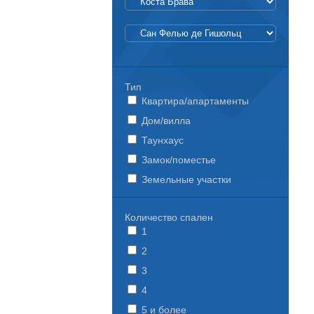
Тип
Квартира/апартаменты
Дом/вилла
Таунхаус
Замок/поместье
Земельные участки
Количество спален
1
2
3
4
5 и более