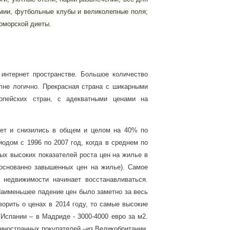
емии, футбольные клубы и великолепные поля;
оморской диеты.
интернет пространстве. Большое количество
лне логично. Прекрасная страна с шикарными
опейских стран, с адекватными ценами на
лет и снизились в общем и целом на 40% по
риодом с
1996 по 2007 год, когда в среднем по
ых высоких показателей роста цен на жилье в
боснованно завышенных цен на жилье)
.
Самое
 недвижимости начинает восстанавливаться.
Наименьшее падение цен было заметно за весь
ворить о ценах в 2014 году, то самые высокие
Испании – в Мадриде - 3000-4000 евро за м2.
 иностранных покупателей –из Великобритании,