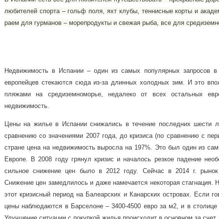
любителей спорта – гольф поля, яхт клубы, теннисные корты и акад
раем для гурманов – морепродукты и свежая рыба, все для средиземн
Недвижимость в Испании – один из самых популярных запросов в 
европейцев стекаются сюда из-за длинных холодных зим. И это впо
пляжами на средиземноморье, недалеко от всех остальных евр
недвижимость.
Цены на жилье в Испании снижались в течение последних шести 
сравнению со значениями 2007 года, до кризиса (по сравнению с пе
стране цена на недвижимость выросла на 197%. Это был один из сам
Европе. В 2008 году грянул кризис и началось резкое падение нео
сильное снижение цен было в 2012 году. Сейчас в 2014 г. рынок
Снижение цен замедлилось и даже намечается некоторая стагнация. 
этот кризисный период на Балеарских и Канарских островах. Если го
цены наблюдаются в Барселоне – 3400-4500 евро за м2, и в столице 
Улучшение ситуации с покупкой жилья происходит в основном за счет