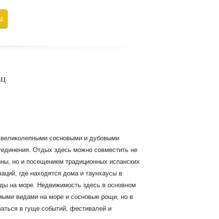
ы
ьц
н великолепными сосновыми и дубовыми
 уединения. Отдых здесь можно совместить не
ины, но и посещением традиционных испанских
заций, где находятся дома и таунхаусы в
ды на море. Недвижимость здесь в основном
мыми видами на море и сосновые рощи, но в
заться в гуще событий, фестивалей и