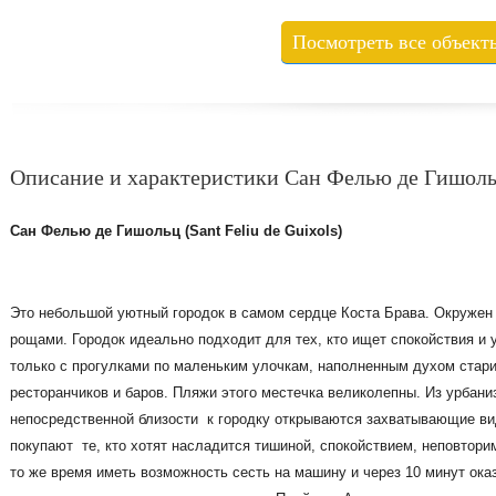
Посмотреть все объект
Описание и характеристики Сан Фелью де Гишол
Сан Фелью де Гишольц (Sant Feliu de Guixols)
Это небольшой уютный городок в самом сердце Коста Брава. Окруже
рощами. Городок идеально подходит для тех, кто ищет спокойствия и
только с прогулками по маленьким улочкам, наполненным духом стар
ресторанчиков и баров. Пляжи этого местечка великолепны. Из урбани
непосредственной близости к городку открываются захватывающие ви
покупают те, кто хотят насладится тишиной, спокойствием, неповтори
то же время иметь возможность сесть на машину и через 10 минут ока