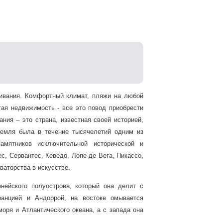
живания. Комфортный климат, пляжи на любой
гая недвижимость - все это повод приобрести
ния – это страна, известная своей историей,
земля была в течение тысячелетий одним из
амятников исключительной исторической и
ес, Сервантес, Кеведо, Лопе де Вега, Пикассо,
овато
р
ства в искусстве.
нейского полуострова, который она делит с
ранцией и Андоррой, на востоке омывается
ря и Атлантического океана, а с запада она