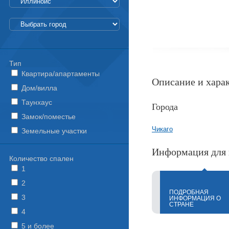
Тип
Квартира/апартаменты
Описание и хара
Дом/вилла
Таунхаус
Города
Замок/поместье
Чикаго
Земельные участки
Информация для 
Количество спален
1
2
ПОДРОБНАЯ
3
ИНФОРМАЦИЯ О
СТРАНЕ
4
5 и более