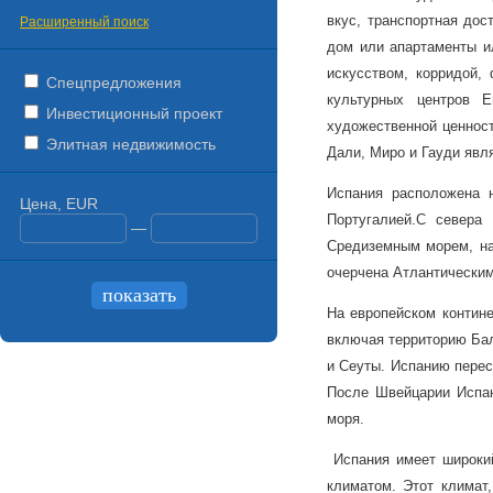
вкус, транспортная дос
Расширенный поиск
дом или апартаменты ил
искусством, корридой,
Спецпредложения
культурных центров Е
Инвестиционный проект
художественной ценност
Элитная недвижимость
Дали, Миро и Гауди явл
Испания расположена 
Цена, EUR
Португалией.
С севера 
—
Средиземным морем, на
очерчена Атлантическим
На европейском контине
включая территорию Бал
и Сеуты. Испанию перес
После Швейцарии Испан
моря.
Испания имеет широкий
климатом. Этот климат