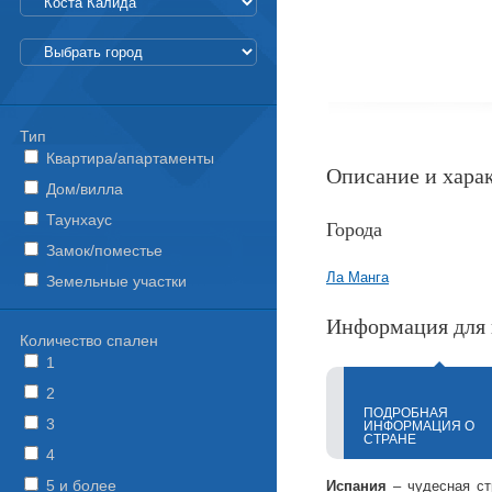
Тип
Квартира/апартаменты
Описание и хара
Дом/вилла
Таунхаус
Города
Замок/поместье
Ла Манга
Земельные участки
Информация для 
Количество спален
1
2
ПОДРОБНАЯ
3
ИНФОРМАЦИЯ О
СТРАНЕ
4
5 и более
Испания
– чудесная ст