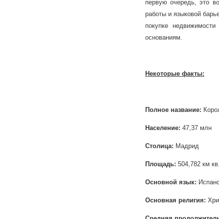
первую очередь, это во
работы и языковой барье
покупке недвижимости
основаниям.
Некоторые факты:
Полное название:
Коро
Население:
47,37 млн
Столица:
Мадрид
Площадь:
504,782 км кв
Основной язык:
Испанс
Основная религия:
Хри
Средняя продолжител