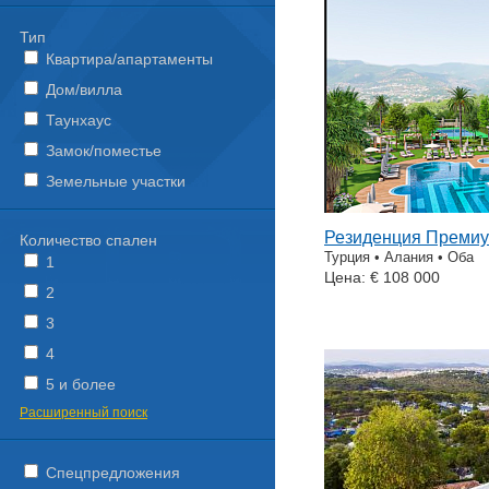
Тип
Квартира/апартаменты
Дом/вилла
Таунхаус
Замок/поместье
Земельные участки
Резиденция Премиу
Количество спален
Турция • Алания • Оба
1
Цена: € 108 000
2
3
4
5 и более
Расширенный поиск
Спецпредложения