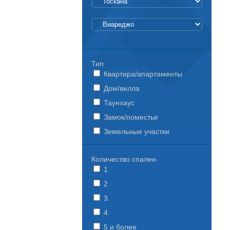
Тип
Квартира/апартаменты
Дом/вилла
Таунхаус
Замок/поместье
Земельные участки
Количество спален
1
2
3
4
5 и более