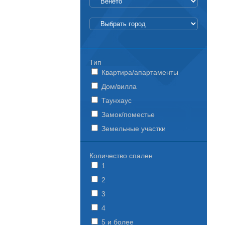
Тип
Квартира/апартаменты
Дом/вилла
Таунхаус
Замок/поместье
Земельные участки
Количество спален
1
2
3
4
5 и более