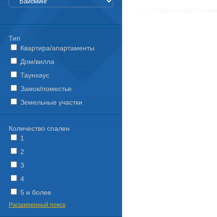
Тип
Квартира/апартаменты
Дом/вилла
Таунхаус
Замок/поместье
Земельные участки
Количество спален
1
2
3
4
5 и более
Расширенный поиск