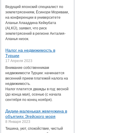
Ведущий японский специалист по
землетрясениям, Ёсинори Мориваки,
на конференции в университете
Аланьи Алааддина Кейкубата
(ALKÜ), заявил, что риск
землетрясений в регионе Анталия-
Аланья низок.
Налог на недвижимость в
Турции
17 Апреля 2023
Внимание собственникам
недвижимости Турции: начинается
весенний прием платежей налога на
недвижимость.
Налог платится дважды в год: весной
(до конца мая), осенью (с начала
сентября по конец ноября).
Дидим-маленькая жемчужина в
объятиях Эгейского моря
8 Января 2023
Тишина, уют, спокойствие, чистый