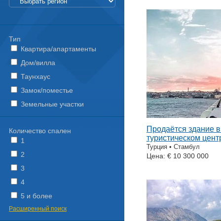
Тип
Квартира/апартаменты
Дом/вилла
Таунхаус
Замок/поместье
Земельные участки
Продаётся здание в
Количество спален
туристическом цент
1
Турция • Стамбул
2
Цена: € 10 300 000
3
4
5 и более
Расширенный поиск