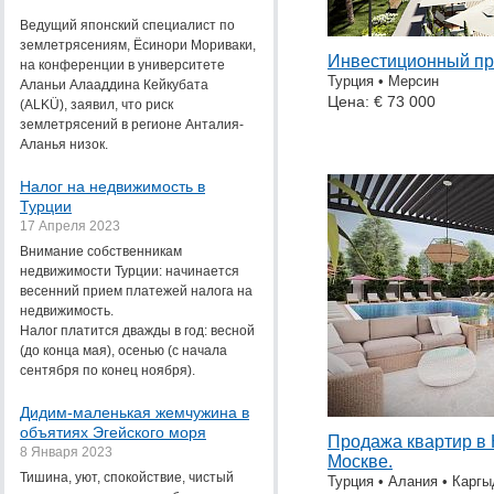
Ведущий японский специалист по
землетрясениям, Ёсинори Мориваки,
Инвестиционный пр
на конференции в университете
Турция • Мерсин
Аланьи Алааддина Кейкубата
Цена: € 73 000
(ALKÜ), заявил, что риск
землетрясений в регионе Анталия-
Аланья низок.
Налог на недвижимость в
Турции
17 Апреля 2023
Внимание собственникам
недвижимости Турции: начинается
весенний прием платежей налога на
недвижимость.
Налог платится дважды в год: весной
(до конца мая), осенью (с начала
сентября по конец ноября).
Дидим-маленькая жемчужина в
объятиях Эгейского моря
Продажа квартир в 
8 Января 2023
Москве.
Тишина, уют, спокойствие, чистый
Турция • Алания • Карг