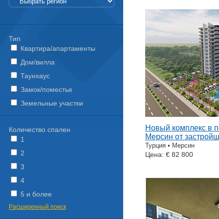
Тип
Квартира/апартаменты
Дом/вилла
Таунхаус
Замок/поместье
Земельные участки
Новый комплекс в 
Количество спален
Мерсин от застрой
1
Турция • Мерсин
2
Цена: € 82 800
3
4
5 и более
Расширенный поиск