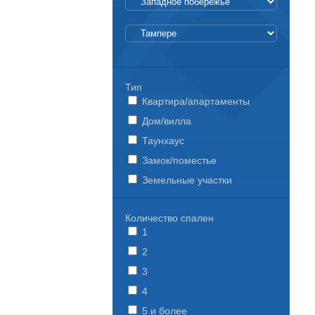
Тип
Квартира/апартаменты
Дом/вилла
Таунхаус
Замок/поместье
Земельные участки
Количество спален
1
2
3
4
5 и более