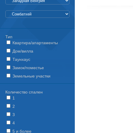
Тип
Квартира/апартаменты
Дом/вилла
Таунхаус
Замок/поместье
Земельные участки
Количество спален
1
2
3
4
5 и более