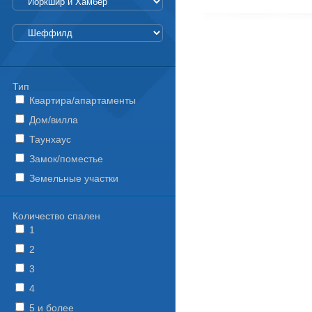
Тип
Квартира/апартаменты
Дом/вилла
Таунхаус
Замок/поместье
Земельные участки
Количество спален
1
2
3
4
5 и более