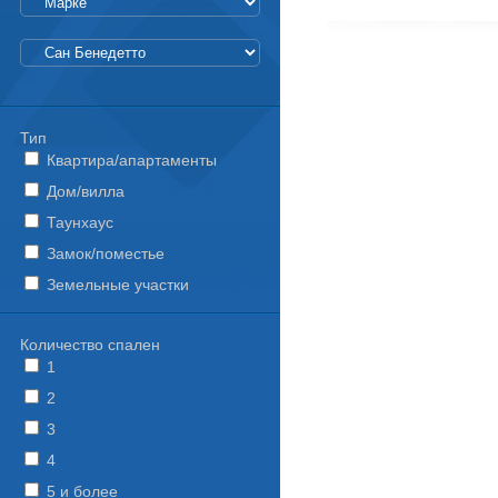
Тип
Квартира/апартаменты
Дом/вилла
Таунхаус
Замок/поместье
Земельные участки
Количество спален
1
2
3
4
5 и более