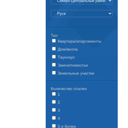
Тип
Квартира/апартаменты
Дом/вилла
Таунхаус
Замок/поместье
Земельные участки
Количество спален
1
2
3
4
5 и более