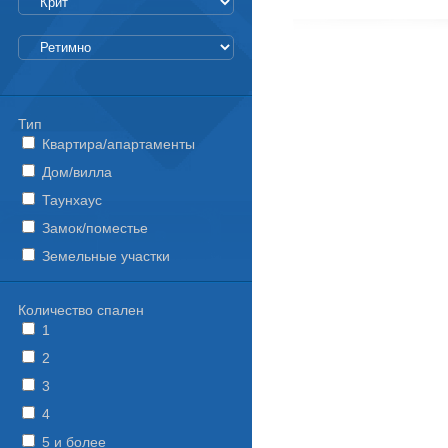
Тип
Квартира/апартаменты
Дом/вилла
Таунхаус
Замок/поместье
Земельные участки
Количество спален
1
2
3
4
5 и более