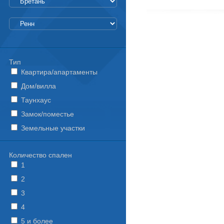
Тип
Квартира/апартаменты
Дом/вилла
Таунхаус
Замок/поместье
Земельные участки
Количество спален
1
2
3
4
5 и более