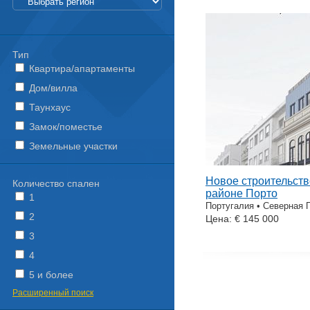
Тип
Квартира/апартаменты
Дом/вилла
Таунхаус
Замок/поместье
Земельные участки
Новое строительств
Количество спален
районе Порто
1
Португалия • Северная 
2
Цена: € 145 000
3
4
5 и более
Расширенный поиск