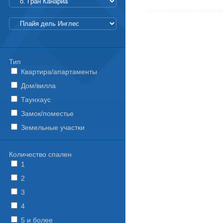
Тип
Квартира/апартаменты
Дом/вилла
Таунхаус
Замок/поместье
Земельные участки
Количество спален
1
2
3
4
5 и более