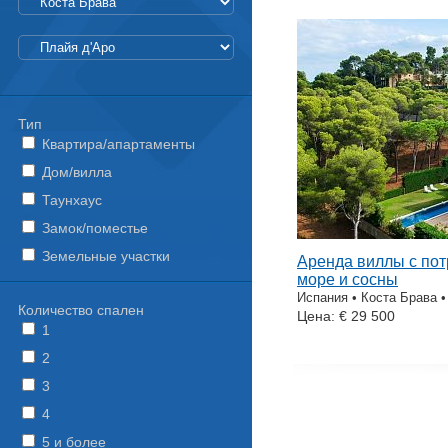
Тип
Квартира/апартаменты
Дом/вилла
Таунхаус
Замок/поместье
Земельные участки
Аренда виллы с по
море и сосны
Испания • Коста Брава •
Количество спален
Цена: € 29 500
1
2
3
4
5 и более