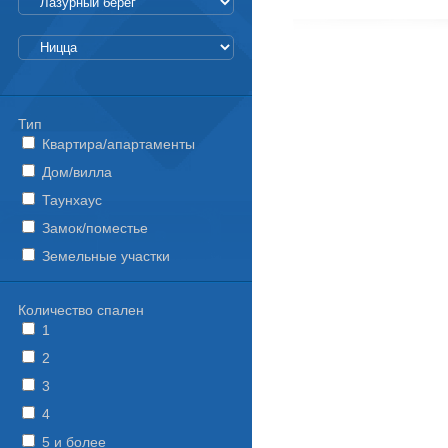
Тип
Квартира/апартаменты
Дом/вилла
Таунхаус
Замок/поместье
Земельные участки
Количество спален
1
2
3
4
5 и более