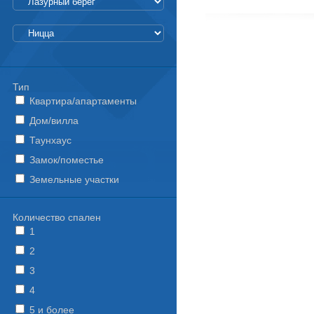
Тип
Квартира/апартаменты
Дом/вилла
Таунхаус
Замок/поместье
Земельные участки
Количество спален
1
2
3
4
5 и более