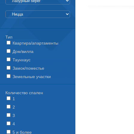
Тип
Квартира/апартаменты
Дом/вилла
Таунхаус
Замок/поместье
Земельные участки
Количество спален
1
2
3
4
5 и более