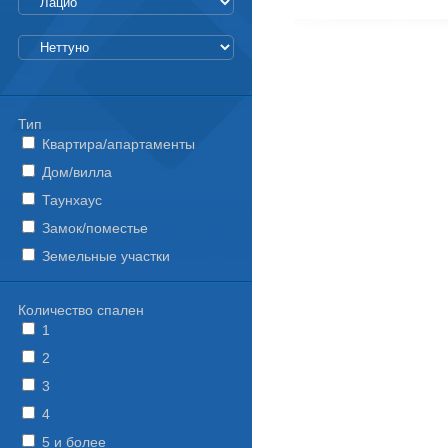
Тип
Квартира/апартаменты
Дом/вилла
Таунхаус
Замок/поместье
Земельные участки
Количество спален
1
2
3
4
5 и более