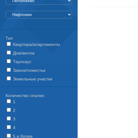
Тип
Квартира/апартаменты
Дом/вилла
Таунхаус
Замок/поместье
Земельные участки
Количество спален
1
2
3
4
5 и более