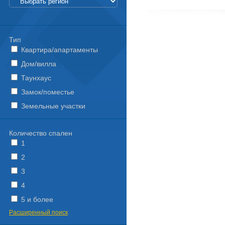
Тип
Квартира/апартаменты
Дом/вилла
Таунхаус
Замок/поместье
Земельные участки
Количество спален
1
2
3
4
5 и более
Расширенный поиск