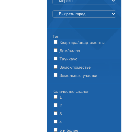
Тип
Квартира/апартаменты
Дом/вилла
Таунхаус
Замок/поместье
Земельные участки
Количество спален
1
2
3
4
5 и более