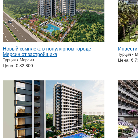
Новый комплекс в популярном городе
Инвести
Мерсин от застройщика
Турция • 
Турция • Мерсин
Цена: € 7
Цена: € 82 800