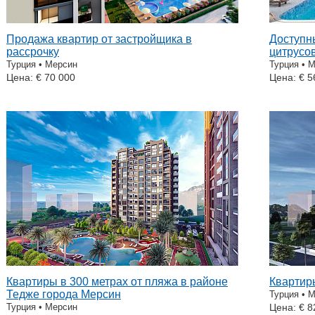
Продажа квартир от застройщика в
Доступн
рассрочку
цитрусо
Турция • Мерсин
Турция • 
Цена: € 70 000
Цена: € 5
Квартиры в 300 метрах от пляжа в районе
Квартиры
Тедже города Мерсин
Турция • 
Турция • Мерсин
Цена: € 8