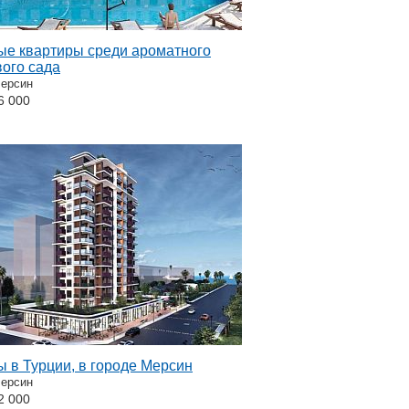
ые квартиры среди ароматного
вого сада
Мерсин
6 000
 в Турции, в городе Мерсин
Мерсин
2 000