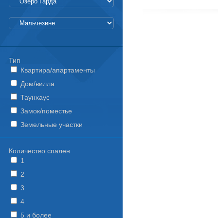
Тип
Квартира/апартаменты
Дом/вилла
Таунхаус
Замок/поместье
Земельные участки
Количество спален
1
2
3
4
5 и более