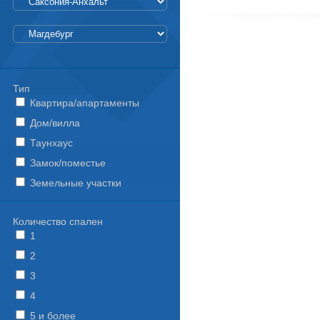
Тип
Квартира/апартаменты
Дом/вилла
Таунхаус
Замок/поместье
Земельные участки
Количество спален
1
2
3
4
5 и более