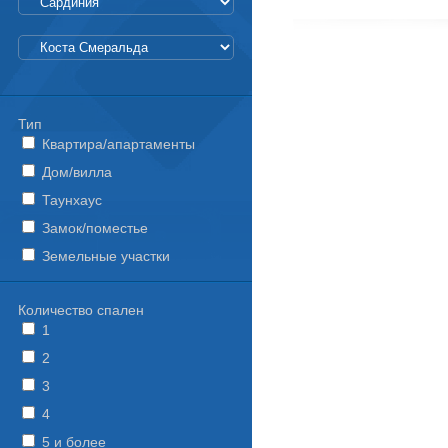
Тип
Квартира/апартаменты
Дом/вилла
Таунхаус
Замок/поместье
Земельные участки
Количество спален
1
2
3
4
5 и более