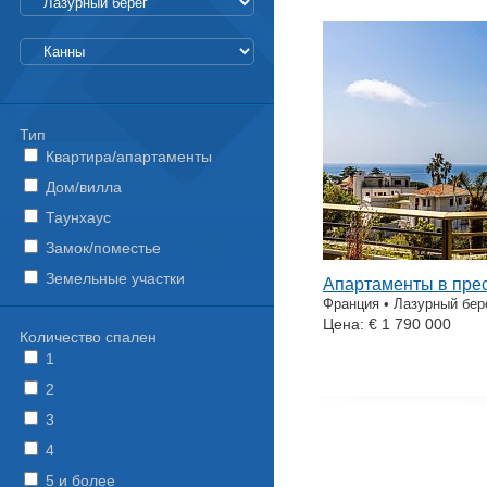
Тип
Квартира/апартаменты
Дом/вилла
Таунхаус
Замок/поместье
Земельные участки
Апартаменты в пре
Франция • Лазурный бер
Цена: € 1 790 000
Количество спален
1
2
3
4
5 и более